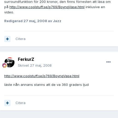
surroundfunktion för 200 kronor, den finns förresten att läsa om
på
http://www.coolstuff.se/p769/BoynqVase.html
inklusive en
video.
Redigerad
27 maj, 2008
av Jazz
Citera
FerkurZ
Skrivet
27 maj, 2008
http://www.coolstuff.se/p769/BoynqVase.html
läste nån annans stanns att de va 360 graders ljud
Citera