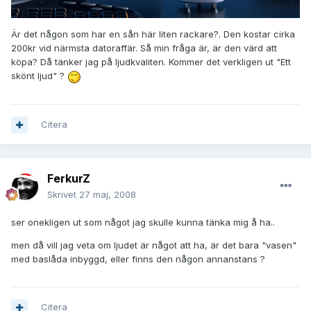
Är det någon som har en sån här liten rackare?. Den kostar cirka
200kr vid närmsta datoraffär. Så min fråga är, är den värd att
köpa? Då tänker jag på ljudkvaliten. Kommer det verkligen ut "Ett
skönt ljud" ?
Citera
FerkurZ
Skrivet
27 maj, 2008
ser onekligen ut som något jag skulle kunna tänka mig å ha..
men då vill jag veta om ljudet är något att ha, är det bara "vasen"
med baslåda inbyggd, eller finns den någon annanstans ?
Citera