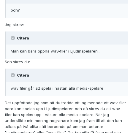
och?
Jag skrev:
Citera
Man kan bara öppna wav-filer i Ljudinspelaren...
Sen skrev du:
Citera
wav filer går att spela i nästan alla media-spelare
Det uppfattade jag som att du trodde att jag menade att wav-filer
bara kan spelas upp i Ljudinspelaren och då skrev du att wav-
filer kan spelas upp i nästan alla media-spelare. När jag
undersökte min mening nogranare kom jag fram till att den kan
tolkas på två olika sätt beroende på om man betonar
"Ljudinspelaren" eller "wav-filer". Det jag ville få fram med min