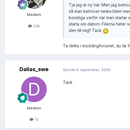
Tja jag är ny här. Men jag behö
så man behöver tanka bilen men j
Medlem
konstiga varför när man startar
starta om datorn. Filerna heter 
1,8k
den till mig!! Tack
Ta detta i moddingforumet, du lär 
Dallas_swe
Skrivet
6 september, 2006
Tack
Medlem
13