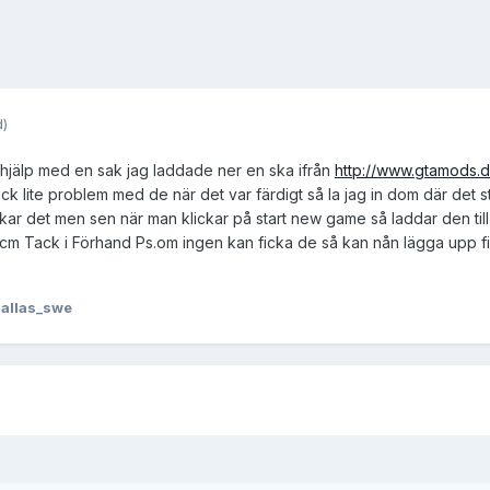
d)
 hjälp med en sak jag laddade ner en ska ifrån
http://www.gtamods.
k lite problem med de när det var färdigt så la jag in dom där det st
unkar det men sen när man klickar på start new game så laddar den ti
.scm Tack i Förhand Ps.om ingen kan ficka de så kan nån lägga upp fil
allas_swe