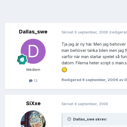
Dallas_swe
Skrivet
6 september, 2006
(redigera
Tja jag är ny här. Men jag behöver
man behöver tanka bilen men jag fic
varför när man startar spelet så f
datorn. Filerna heter script o main
Medlem
Redigerad
6 september, 2006
av D
13
SiXxe
Skrivet
6 september, 2006
Dallas_swe skrev: