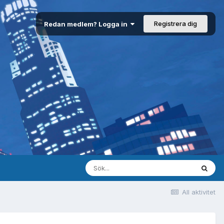
Registrera dig
Redan medlem? Logga in
All aktivitet