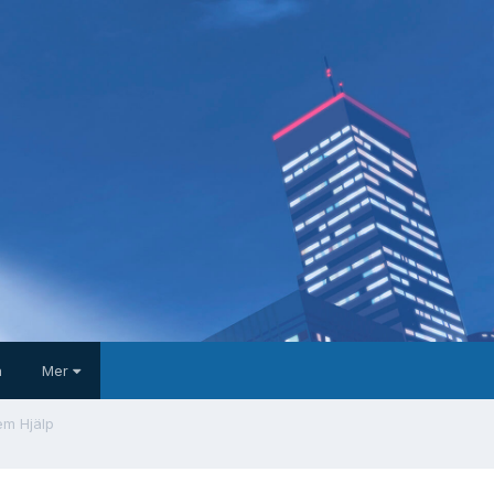
a
Mer
em Hjälp