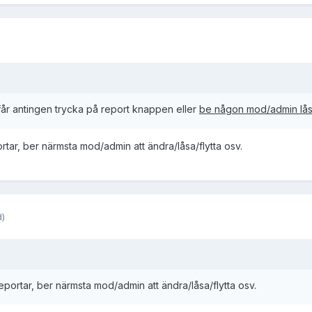
 får antingen trycka på report knappen eller
be någon mod/admin lå
tar, ber närmsta mod/admin att ändra/låsa/flytta osv.
d)
portar, ber närmsta mod/admin att ändra/låsa/flytta osv.