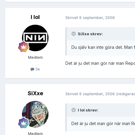
I lol
Skrivet
6 september, 2006
SiXxe skrev:
Du själv kan inte göra det. Man
Medlem
Det är ju det man gör när man Repor
5k
SiXxe
Skrivet
6 september, 2006
(redigera
I lol skrev:
Det är ju det man gör när man Re
Medlem