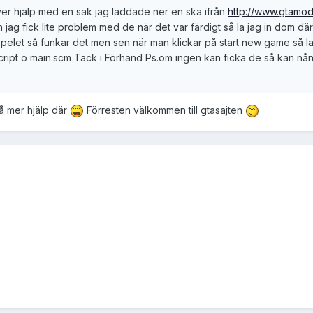
ver hjälp med en sak jag laddade ner en ska ifrån
http://www.gtamo
ag fick lite problem med de när det var färdigt så la jag in dom där d
 spelet så funkar det men sen när man klickar på start new game så l
script o main.scm Tack i Förhand Ps.om ingen kan ficka de så kan nån
få mer hjälp där
Förresten välkommen till gtasajten