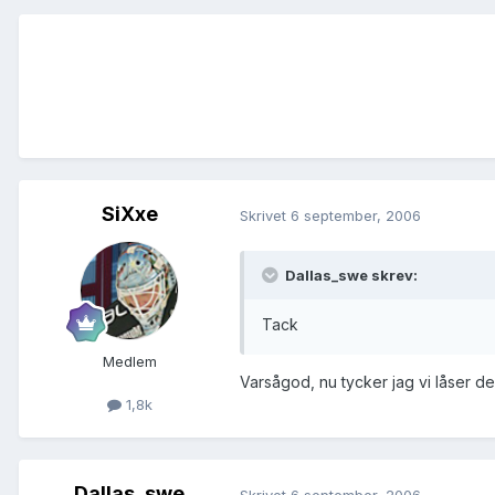
SiXxe
Skrivet
6 september, 2006
Dallas_swe skrev:
Tack
Medlem
Varsågod, nu tycker jag vi låser d
1,8k
Dallas_swe
Skrivet
6 september, 2006