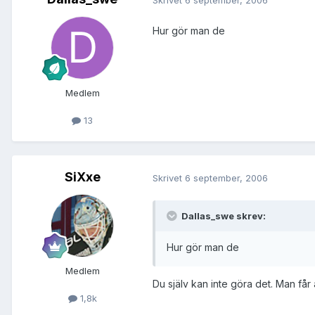
Hur gör man de
Medlem
13
SiXxe
Skrivet
6 september, 2006
Dallas_swe skrev:
Hur gör man de
Medlem
Du själv kan inte göra det. Man f
1,8k