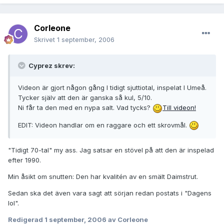
Corleone
Skrivet
1 september, 2006
Cyprez skrev:
Videon är gjort någon gång I tidigt sjuttiotal, inspelat I Umeå.
Tycker själv att den är ganska så kul, 5/10.
Ni får ta den med en nypa salt. Vad tycks?
Till videon!
EDIT: Videon handlar om en raggare och ett skrovmål.
"Tidigt 70-tal" my ass. Jag satsar en stövel på att den är inspelad
efter 1990.
Min åsikt om snutten: Den har kvalitén av en smält Daimstrut.
Sedan ska det även vara sagt att sörjan redan postats i "Dagens
lol".
Redigerad
1 september, 2006
av Corleone