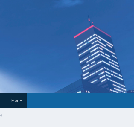
a
Mer
=(