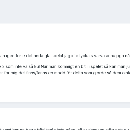
an igen för e det ända gta spelat jag inte lyckats varva ännu pga nå
som inte va så kul När man kommigt en bit i i spelet så kan man ju
( Har för mig det finns/fanns en modd för detta som gjorde så dem oi
samt har en bätre tråd-titel nästa gång, så är chansen större att du 