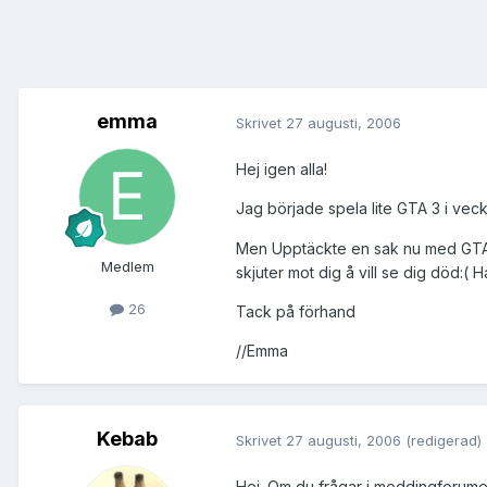
emma
Skrivet
27 augusti, 2006
Hej igen alla!
Jag började spela lite GTA 3 i veck
Men Upptäckte en sak nu med GTA 3 
Medlem
skjuter mot dig å vill se dig död:
26
Tack på förhand
//Emma
Kebab
Skrivet
27 augusti, 2006
(redigerad)
Hej. Om du frågar i moddingforumet 