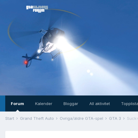
Forum
Kalender
Bloggar
All aktivitet
Topplist
Start
Grand Theft Auto
Övriga/äldre GTA-spel
GTA 3
Suck