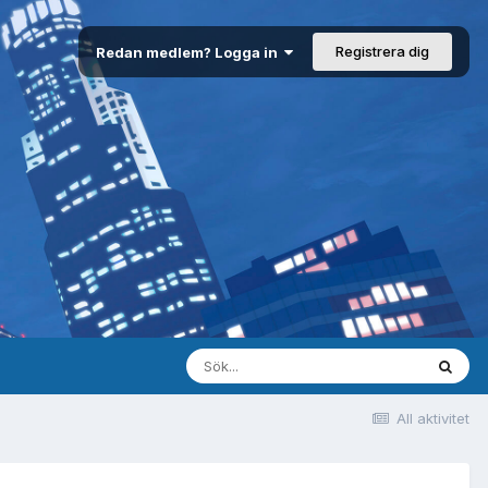
Registrera dig
Redan medlem? Logga in
All aktivitet