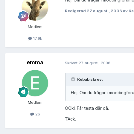
Redigerad
27 augusti, 2006
av Ke
Medlem
17,9k
emma
Skrivet
27 augusti, 2006
Kebab skrev:
Hej. Om du frågar i moddingforum
Medlem
OOki. Får testa där då.
26
TAck.