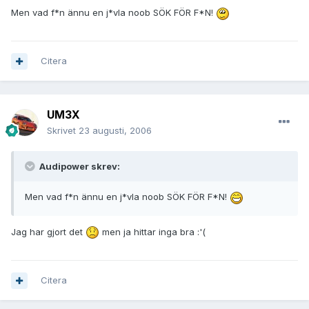
Men vad f*n ännu en j*vla noob SÖK FÖR F*N!
Citera
UM3X
Skrivet
23 augusti, 2006
Audipower skrev:
Men vad f*n ännu en j*vla noob SÖK FÖR F*N!
Jag har gjort det
men ja hittar inga bra :'(
Citera