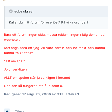
sobe skrev:
Kallar du mitt forum för oseriöst? På vilka grunder?
Bara ett forum, ingen sida, massa reklam, ingen riktig domän och
webhotell.
Kort sagt, bara ett "jag-vill-vara-admin-och-ha-makt-och-kunna-
banna-folk"-forum
"allt om spel"
Jojo, verkligen.
ALLT om spelen står ju verkligen i forumet
Och sen så fungerar inte å, ä samt ö.
Redigerad
17 augusti, 2006
av GTaJäGaReN
Citera