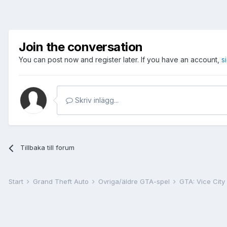
Join the conversation
You can post now and register later. If you have an account,
s
Skriv inlägg...
Tillbaka till forum
Start
Grand Theft Auto
Övriga/äldre GTA-spel
GTA: Vice City