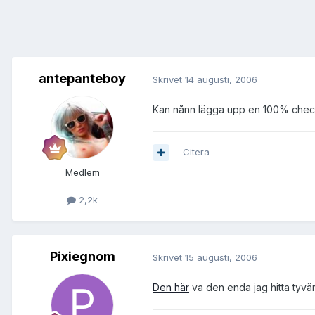
antepanteboy
Skrivet
14 augusti, 2006
Kan nånn lägga upp en 100% check l
Citera
Medlem
2,2k
Pixiegnom
Skrivet
15 augusti, 2006
Den här
va den enda jag hitta tyvä