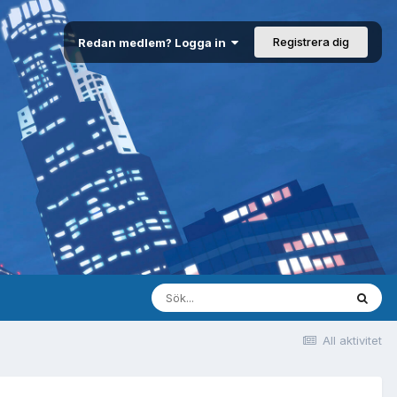
Registrera dig
Redan medlem? Logga in
All aktivitet