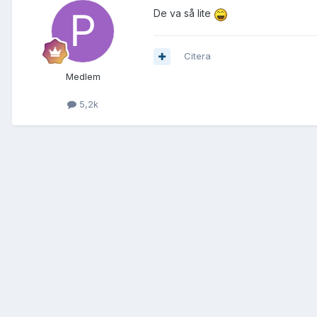
De va så lite
Citera
Medlem
5,2k