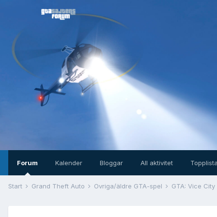
Forum
Kalender
Bloggar
All aktivitet
Topplist
Start
Grand Theft Auto
Övriga/äldre GTA-spel
GTA: Vice City