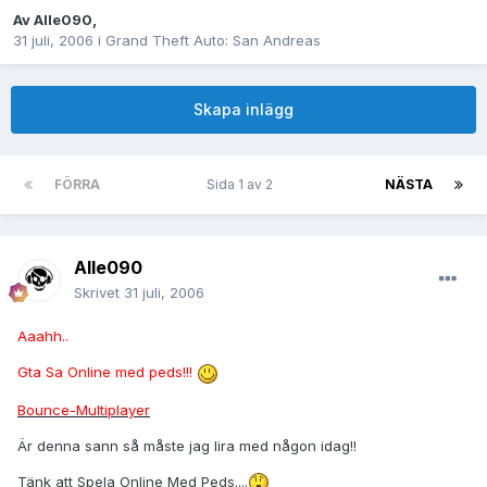
Av
Alle090
,
31 juli, 2006
i
Grand Theft Auto: San Andreas
Skapa inlägg
FÖRRA
Sida 1 av 2
NÄSTA
Alle090
Skrivet
31 juli, 2006
Aaahh..
Gta Sa Online med peds!!!
Bounce-Multiplayer
Är denna sann så måste jag lira med någon idag!!
Tänk att Spela Online Med Peds....