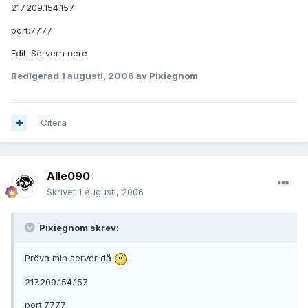
217.209.154.157
port:7777
Edit: Servern nere
Redigerad
1 augusti, 2006
av Pixiegnom
Citera
Alle090
Skrivet
1 augusti, 2006
Pixiegnom skrev:
Pröva min server då
217.209.154.157
port:7777