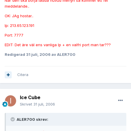
När den ska börja ladda huvud menyn så kommer ett fel
meddelande..
OK: JAg hostar..
Ip: 213.65.123.191
Port: 7777
EDIT: Det äre väl ens vanliga Ip + en valfri port man tar???
Redigerad
31 juli, 2006
av ALER700
Citera
Ice Cube
Skrivet
31 juli, 2006
ALER700 skrev: