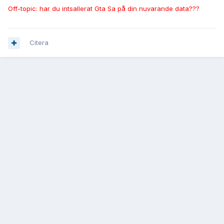
Off-topic: har du intsallerat Gta Sa på din nuvarande data???
Citera