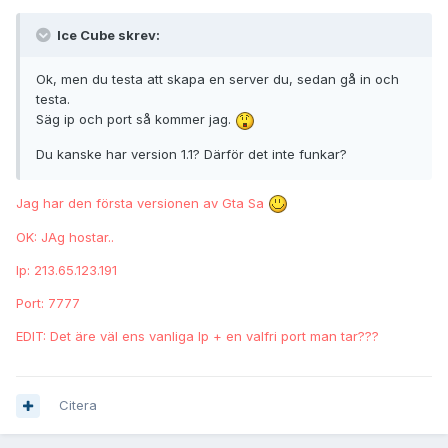
Ice Cube skrev:
Ok, men du testa att skapa en server du, sedan gå in och
testa.
Säg ip och port så kommer jag.
Du kanske har version 1.1? Därför det inte funkar?
Jag har den första versionen av Gta Sa
OK: JAg hostar..
Ip: 213.65.123.191
Port: 7777
EDIT: Det äre väl ens vanliga Ip + en valfri port man tar???
Citera