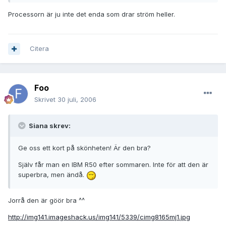
Processorn är ju inte det enda som drar ström heller.
Citera
Foo
Skrivet
30 juli, 2006
Siana skrev:
Ge oss ett kort på skönheten! Är den bra?
Själv får man en IBM R50 efter sommaren. Inte för att den är
superbra, men ändå.
Jorrå den är göör bra ^^
http://img141.imageshack.us/img141/5339/cimg8165mj1.jpg