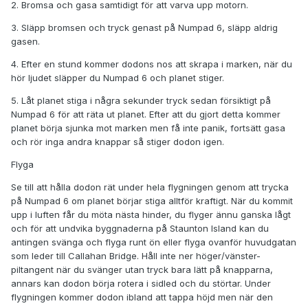
2. Bromsa och gasa samtidigt för att varva upp motorn.
3. Släpp bromsen och tryck genast på Numpad 6, släpp aldrig
gasen.
4. Efter en stund kommer dodons nos att skrapa i marken, när du
hör ljudet släpper du Numpad 6 och planet stiger.
5. Låt planet stiga i några sekunder tryck sedan försiktigt på
Numpad 6 för att räta ut planet. Efter att du gjort detta kommer
planet börja sjunka mot marken men få inte panik, fortsätt gasa
och rör inga andra knappar så stiger dodon igen.
Flyga
Se till att hålla dodon rät under hela flygningen genom att trycka
på Numpad 6 om planet börjar stiga alltför kraftigt. När du kommit
upp i luften får du möta nästa hinder, du flyger ännu ganska lågt
och för att undvika byggnaderna på Staunton Island kan du
antingen svänga och flyga runt ön eller flyga ovanför huvudgatan
som leder till Callahan Bridge. Håll inte ner höger/vänster-
piltangent när du svänger utan tryck bara lätt på knapparna,
annars kan dodon börja rotera i sidled och du störtar. Under
flygningen kommer dodon ibland att tappa höjd men när den