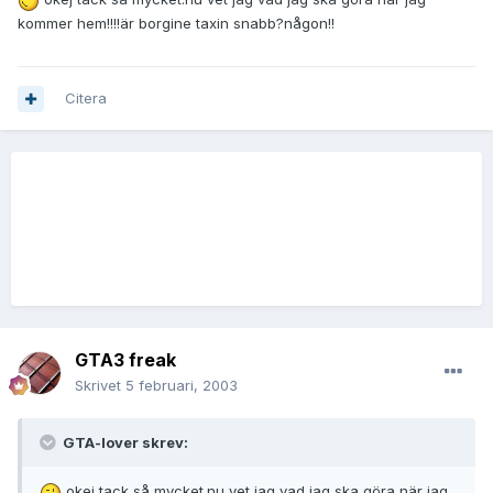
kommer hem!!!!är borgine taxin snabb?någon!!
Citera
GTA3 freak
Skrivet
5 februari, 2003
GTA-lover skrev:
okej tack så mycket.nu vet jag vad jag ska göra när jag