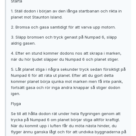
Starta
1. Ställ dodon i början av den långa startbanan och rikta in
planet mot Staunton Island.
2. Bromsa och gasa samtidigt för att varva upp motorn.
3. Släpp bromsen och tryck genast på Numpad 6, släpp
aldrig gasen.
4. Efter en stund kommer dodons nos att skrapa i marken,
när du hör ljudet släpper du Numpad 6 och planet stiger.
5. Låt planet stiga i några sekunder tryck sedan försiktigt på
Numpad 6 för att räta ut planet. Efter att du gjort detta
kommer planet börja sjunka mot marken men få inte panik,
fortsätt gasa och rör inga andra knappar så stiger dodon
igen.
Flyga
Se till att hålla dodon rät under hela flygningen genom att
trycka på Numpad 6 om planet börjar stiga alltför kraftigt.
När du kommit upp i luften får du möta nästa hinder, du
flyger ännu ganska lågt och för att undvika byggnaderna på