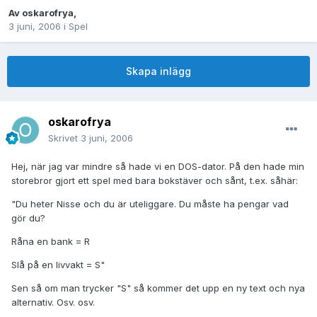
Av
oskarofrya
,
3 juni, 2006
i
Spel
Skapa inlägg
oskarofrya
Skrivet
3 juni, 2006
Hej, när jag var mindre så hade vi en DOS-dator. På den hade min
storebror gjort ett spel med bara bokstäver och sånt, t.ex. såhär:
"Du heter Nisse och du är uteliggare. Du måste ha pengar vad
gör du?
Råna en bank = R
Slå på en livvakt = S"
Sen så om man trycker "S" så kommer det upp en ny text och nya
alternativ. Osv. osv.