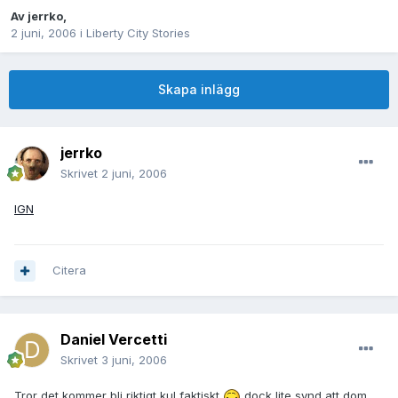
Av
jerrko
,
2 juni, 2006
i
Liberty City Stories
Skapa inlägg
jerrko
Skrivet
2 juni, 2006
IGN
Citera
Daniel Vercetti
Skrivet
3 juni, 2006
Tror det kommer bli riktigt kul faktiskt
dock lite synd att dom