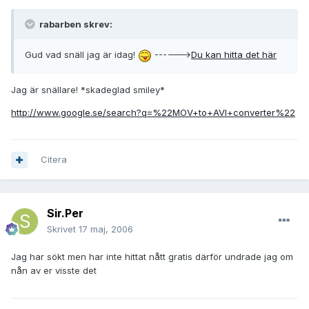
rabarben skrev:
Gud vad snäll jag är idag!
------>
Du kan hitta det här
Jag är snällare! *skadeglad smiley*
http://www.google.se/search?q=%22MOV+to+AVI+converter%22
Citera
Sir.Per
Skrivet
17 maj, 2006
Jag har sökt men har inte hittat nått gratis därför undrade jag om
nån av er visste det