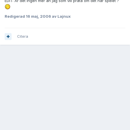
EDIT: Är det ingen mer än jag som vill prata om det här spelet ?
Redigerad
16 maj, 2006
av Lajnux
Citera