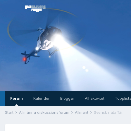
Forum
Kalender
Bloggar
All aktivitet
Topplist
Start
Allmänna diskussionsforum
Allmänt
Svensk nätaffär.