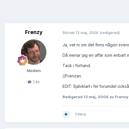
Frenzy
Skrivet
13 maj, 2006
(redigerad)
Ja, vet ni om det finns någon svens
Då menar jag en affär som enbart i
Tack i förhand.
Medlem
//Frenzan.
7,4k
EDIT: Självklart i fel forumdel också
Redigerad
13 maj, 2006
av Frenzy
Citera