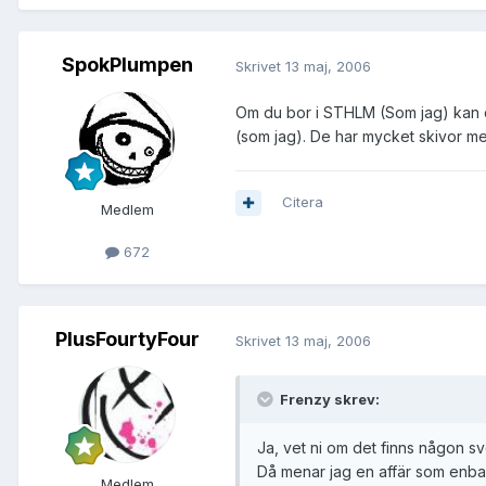
SpokPlumpen
Skrivet
13 maj, 2006
Om du bor i STHLM (Som jag) kan du 
(som jag). De har mycket skivor me
Citera
Medlem
672
PlusFourtyFour
Skrivet
13 maj, 2006
Frenzy skrev:
Ja, vet ni om det finns någon sv
Då menar jag en affär som enbar
Medlem