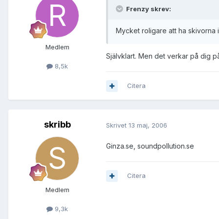
Frenzy skrev:
Mycket roligare att ha skivorna 
Medlem
Självklart. Men det verkar på dig på
8,5k
Citera
skribb
Skrivet
13 maj, 2006
Ginza.se, soundpollution.se
Citera
Medlem
9,3k