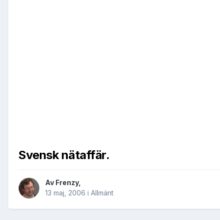
Svensk nätaffär.
Av
Frenzy
,
13 maj, 2006
i
Allmänt