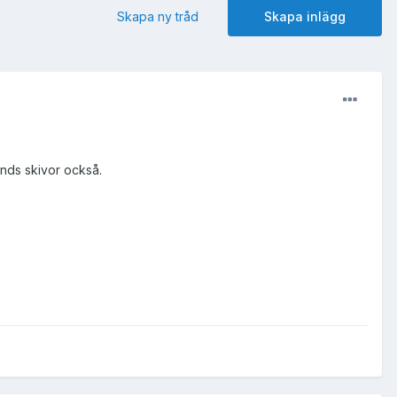
Skapa ny tråd
Skapa inlägg
ands skivor också.