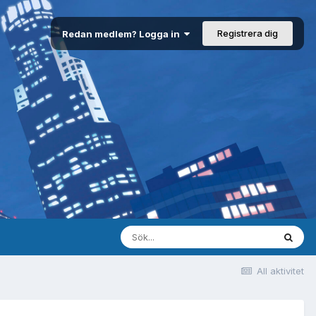
Registrera dig
Redan medlem? Logga in
All aktivitet