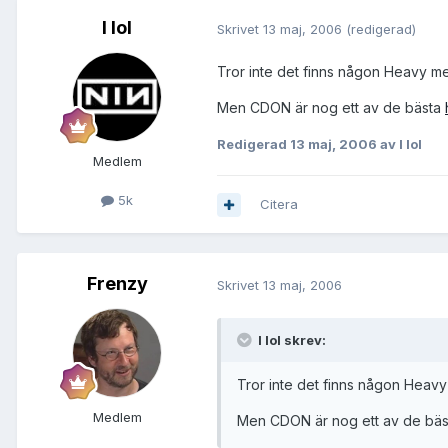
I lol
Skrivet
13 maj, 2006
(redigerad)
Tror inte det finns någon Heavy met
Men CDON är nog ett av de bästa
Redigerad
13 maj, 2006
av I lol
Medlem
5k
Citera
Frenzy
Skrivet
13 maj, 2006
I lol skrev:
Tror inte det finns någon Heavy 
Medlem
Men CDON är nog ett av de bä