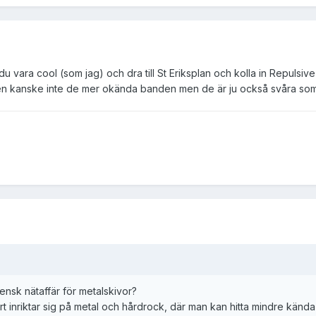
vara cool (som jag) och dra till St Eriksplan och kolla in Repulsive 
n kanske inte de mer okända banden men de är ju också svåra som fa
ensk nätaffär för metalskivor?
t inriktar sig på metal och hårdrock, där man kan hitta mindre känd