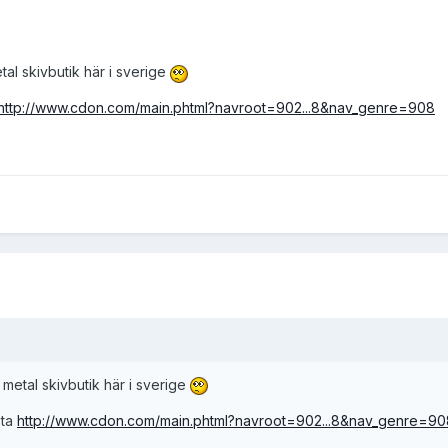
al skivbutik här i sverige
http://www.cdon.com/main.phtml?navroot=902...8&nav_genre=908
metal skivbutik här i sverige
sta
http://www.cdon.com/main.phtml?navroot=902...8&nav_genre=90