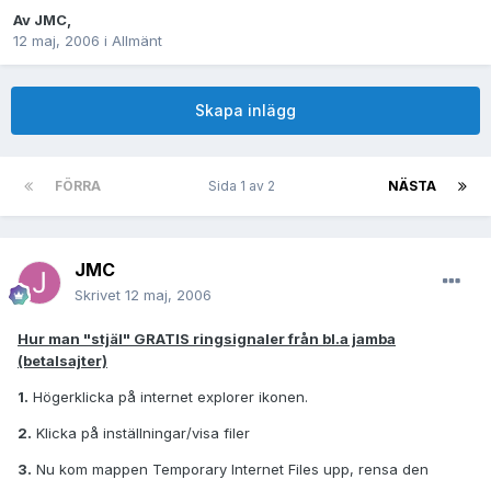
Av
JMC
,
12 maj, 2006
i
Allmänt
Skapa inlägg
FÖRRA
Sida 1 av 2
NÄSTA
JMC
Skrivet
12 maj, 2006
Hur man "stjäl" GRATIS ringsignaler från bl.a jamba
(betalsajter)
1.
Högerklicka på internet explorer ikonen.
2.
Klicka på inställningar/visa filer
3.
Nu kom mappen Temporary Internet Files upp, rensa den