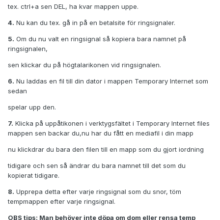
tex. ctrl+a sen DEL, ha kvar mappen uppe.
4.
Nu kan du tex. gå in på en betalsite för ringsignaler.
5.
Om du nu valt en ringsignal så kopiera bara namnet på
ringsignalen,
sen klickar du på högtalarikonen vid ringsignalen.
6.
Nu laddas en fil till din dator i mappen Temporary Internet som
sedan
spelar upp den.
7.
Klicka på uppåtikonen i verktygsfältet i Temporary Internet files
mappen sen backar du,nu har du fått en mediafil i din mapp
nu klickdrar du bara den filen till en mapp som du gjort iordning
tidigare och sen så ändrar du bara namnet till det som du
kopierat tidigare.
8.
Upprepa detta efter varje ringsignal som du snor, töm
tempmappen efter varje ringsignal.
OBS tips: Man behöver inte döpa om dom eller rensa temp