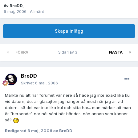
Av
BroDD
,
6 maj, 2006
i
Allmänt
Skapa inlägg
FÖRRA
Sida 1 av 3
NÄSTA
BroDD
Skrivet
6 maj, 2006
Märkte nu att när forumet var nere så hade jag inte exakt lika kul
vid datorn, det är gtasajten jag hänger på mest när jag är vid
datorn.. så det var inte lika kul och sitta här... man märker att man
är "beroende" när nåt sånt här händer.. nån annan som känner
så?
Redigerad
6 maj, 2006
av BroDD