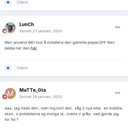
Citera
LunCh
Skrivet
27 januari, 2003
Men använd IMG tool å installera den gammla player.DFF filen
ladda ner den
här
Citera
MaTTe_Gta
Skrivet
29 januari, 2003
aaa.. jag hade den.. men tog bort den.. såg 2 nya bilar.. en bubbla..
skön.. o polisbilarna sg monga ut.. svarta o gråa.. vad gjorde jag
för fel ?