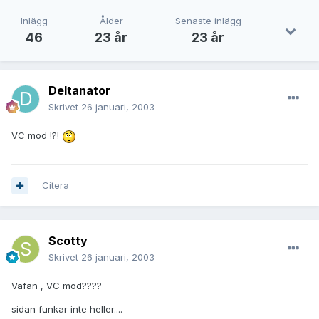
Inlägg
Ålder
Senaste inlägg
46
23 år
23 år
Deltanator
Skrivet
26 januari, 2003
VC mod !?!
Citera
Scotty
Skrivet
26 januari, 2003
Vafan , VC mod????
sidan funkar inte heller....