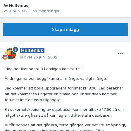
Av
Hultenius
,
25 juni, 2002
i
Forumändringar
Skapa inlägg
Hultenius
Skrivet
25 juni, 2002
Idag har Ikonboard 3.1 äntligen kommit ut !!
Ändringarna och buggfixarna är många, väldigt många.
Jag kommer att börja uppgradera forumet kl 18;00. Jag beräknar
att det kommer ta ungefär en timma och under tiden kommer
forumet inte att vara tillgängligt.
En säkerhetskopiering av databasen kommer att ske 17:50 så om
något skulle gå snett så kan jag alltid återställa databasen.
Vi får hoppas att det går bra, förra gången var det lite småjobbigt,
det ungefär som att installera ett operativsystem. Efter