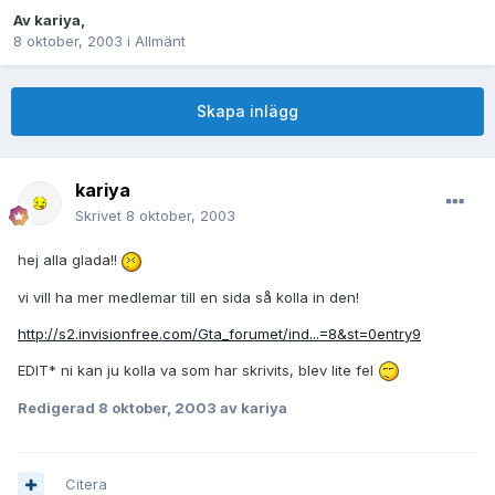
Av
kariya
,
8 oktober, 2003
i
Allmänt
Skapa inlägg
kariya
Skrivet
8 oktober, 2003
hej alla glada!!
vi vill ha mer medlemar till en sida så kolla in den!
http://s2.invisionfree.com/Gta_forumet/ind...=8&st=0entry9
EDIT* ni kan ju kolla va som har skrivits, blev lite fel
Redigerad
8 oktober, 2003
av kariya
Citera