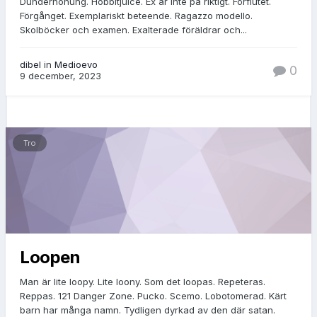
Dunderhonung. Hobbitjuice. Ex är inte på riktigt. Förflutet.
Förgånget. Exemplariskt beteende. Ragazzo modello.
Skolböcker och examen. Exalterade föräldrar och...
dibel
in
Medioevo
0
9 december, 2023
Tro
Loopen
Man är lite loopy. Lite loony. Som det loopas. Repeteras.
Reppas. 121 Danger Zone. Pucko. Scemo. Lobotomerad. Kärt
barn har många namn. Tydligen dyrkad av den där satan.