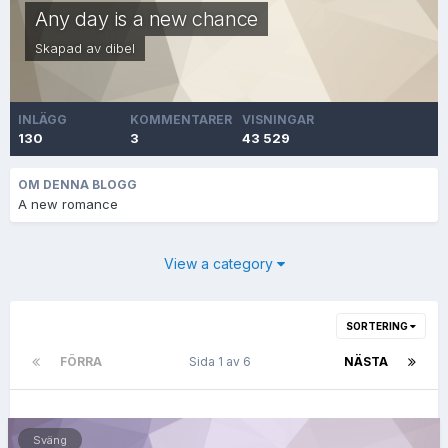
Any day is a new chance
Skapad av
dibel
INLÄGG
KOMMENTARER
VISNINGAR
130
3
43 529
OM DENNA BLOGG
A new romance
View a category
SORTERING
FÖRRA
Sida 1 av 6
NÄSTA
Sväng