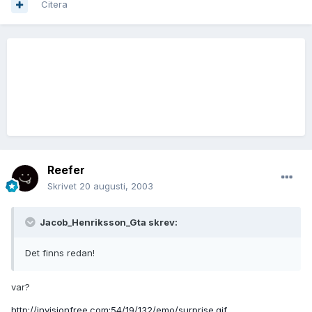
Citera
Reefer
Skrivet
20 augusti, 2003
Jacob_Henriksson_Gta skrev:
Det finns redan!
var?
http://invisionfree.com:54/19/132/emo/surprise.gif