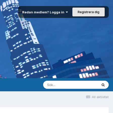
Registrera dig
Redan medlem? Logga in
All aktivitet