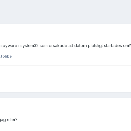
or spyware i system32 som orsakade att datorn plötsligt startades om?
_tobbe
jag eller?