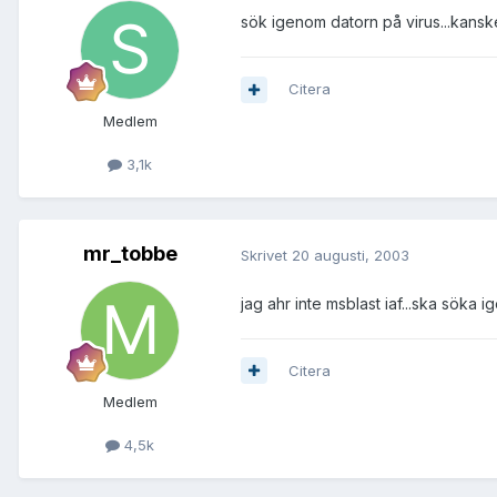
sök igenom datorn på virus...kanske 
Citera
Medlem
3,1k
mr_tobbe
Skrivet
20 augusti, 2003
jag ahr inte msblast iaf...ska söka
Citera
Medlem
4,5k