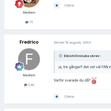
Citera
Medlem
71
Fredrico
Skrivet
19 augusti, 2003
EikichiOnizuka skrev:
ja, tre gånger!! det vet väl FAN i
Medlem
Varför svarade du då?
1,4k
Citera