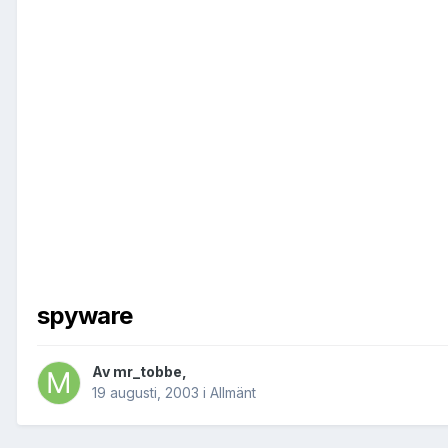
spyware
Av
mr_tobbe
,
19 augusti, 2003
i
Allmänt