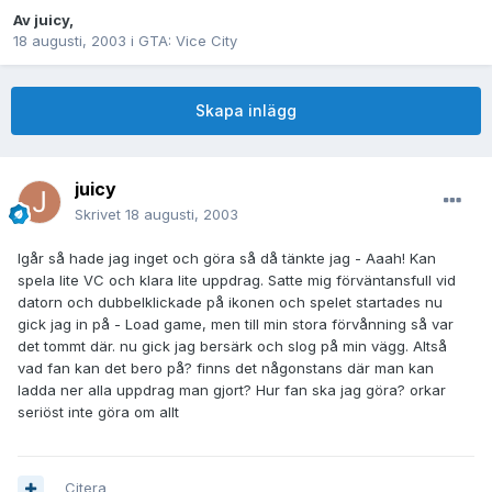
Av
juicy
,
18 augusti, 2003
i
GTA: Vice City
Skapa inlägg
juicy
Skrivet
18 augusti, 2003
Igår så hade jag inget och göra så då tänkte jag - Aaah! Kan
spela lite VC och klara lite uppdrag. Satte mig förväntansfull vid
datorn och dubbelklickade på ikonen och spelet startades nu
gick jag in på - Load game, men till min stora förvånning så var
det tommt där. nu gick jag bersärk och slog på min vägg. Altså
vad fan kan det bero på? finns det någonstans där man kan
ladda ner alla uppdrag man gjort? Hur fan ska jag göra? orkar
seriöst inte göra om allt
Citera