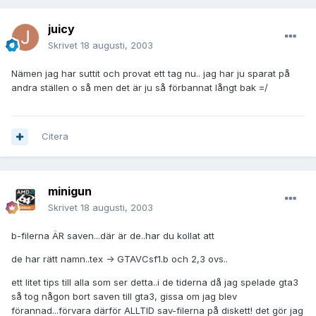
juicy
Skrivet
18 augusti, 2003
Nämen jag har suttit och provat ett tag nu.. jag har ju sparat på
andra ställen o så men det är ju så förbannat långt bak =/
Citera
minigun
Skrivet
18 augusti, 2003
b-filerna ÄR saven...där är de..har du kollat att
de har rätt namn..tex -> GTAVCsf1.b och 2,3 ovs..
ett litet tips till alla som ser detta..i de tiderna då jag spelade gta3
så tog någon bort saven till gta3, gissa om jag blev
förannad...förvara därför ALLTID sav-filerna på diskett! det gör jag