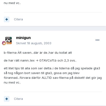
nu med vc..
Citera
minigun
Skrivet
18 augusti, 2003
b-filerna ÄR saven...där är de..har du kollat att
de har rätt namn..tex -> GTAVCsf1.b och 2,3 ovs..
ett litet tips till alla som ser detta..i de tiderna då jag spelade gta3
så tog någon bort saven till gta3, gissa om jag blev
förannad...förvara därför ALLTID sav-filerna på diskett! det gör jag
nu med vc..
Citera