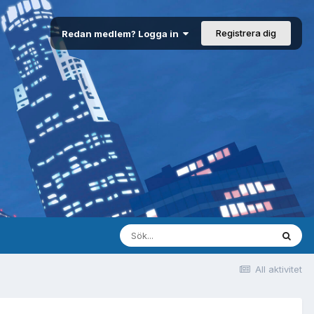
Registrera dig
Redan medlem? Logga in
All aktivitet