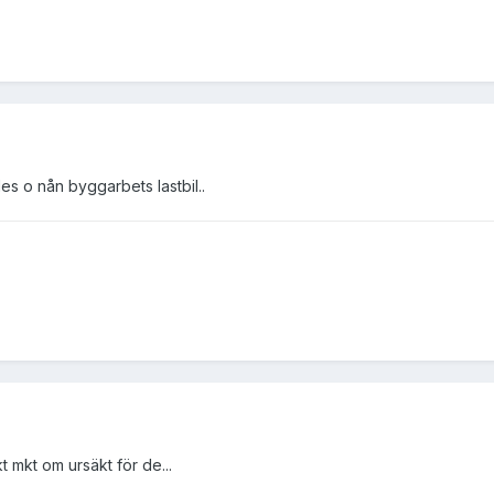
des o nån byggarbets lastbil..
kt mkt om ursäkt för de...