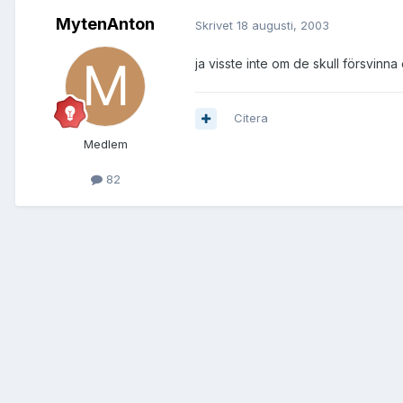
MytenAnton
Skrivet
18 augusti, 2003
ja visste inte om de skull försvinna e
Citera
Medlem
82