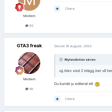
Citera
Medlem
82
GTA3 freak
Skrivet
18 augusti, 2003
MytenAnton skrev:
ojj..blev visst 2 inlägg..ber så h
Medlem
Du kunde ju editerat ett.
9k
Citera