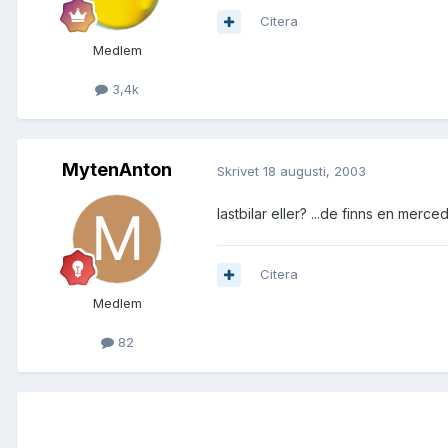
Citera
Medlem
3,4k
MytenAnton
Skrivet
18 augusti, 2003
lastbilar eller? ...de finns en merce
Citera
Medlem
82