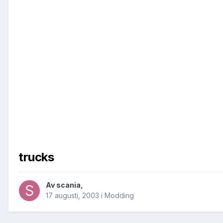
trucks
Av
scania
,
17 augusti, 2003
i
Modding