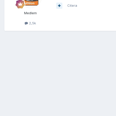
Citera
Medlem
2,5k