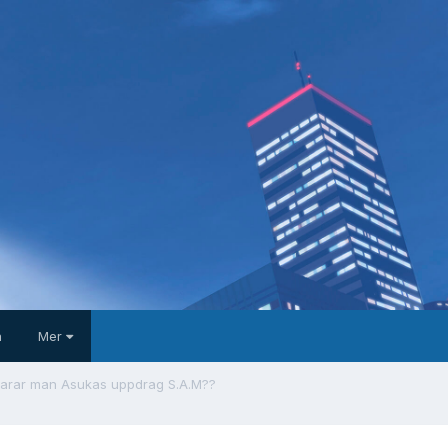
a
Mer
larar man Asukas uppdrag S.A.M??