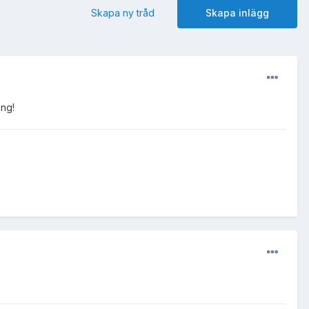
Skapa ny tråd
Skapa inlägg
ing!