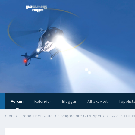
Forum
Kalender
Bloggar
All aktivitet
Topplist
Start
Grand Theft Auto
Övriga/äldre GTA-spel
GTA 3
Hur k