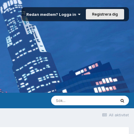
Registrera dig
Redan medlem? Logga in
All aktivitet