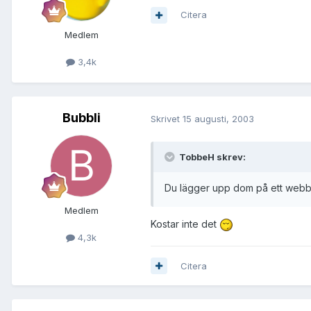
Citera
Medlem
3,4k
Bubbli
Skrivet
15 augusti, 2003
TobbeH skrev:
Du lägger upp dom på ett webbho
Medlem
Kostar inte det
4,3k
Citera