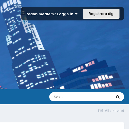
Registrera dig
Redan medlem? Logga in
All aktivitet