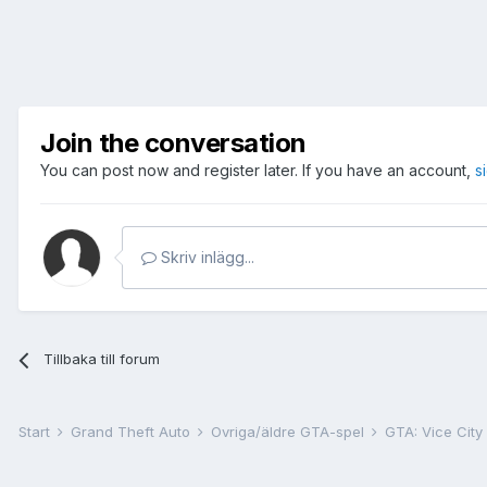
Join the conversation
You can post now and register later. If you have an account,
s
Skriv inlägg...
Tillbaka till forum
Start
Grand Theft Auto
Övriga/äldre GTA-spel
GTA: Vice City