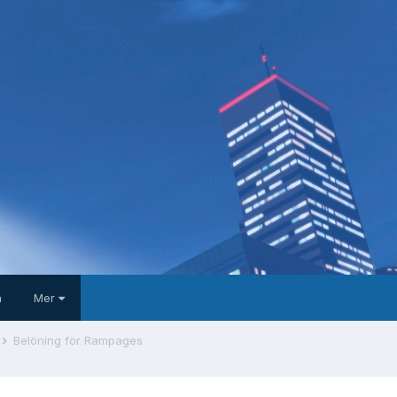
a
Mer
Belöning för Rampages