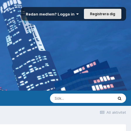
Registrera dig
Redan medlem? Logga in
All aktivitet