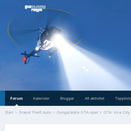
Forum
Kalender
Bloggar
All aktivitet
Topplist
Start
Grand Theft Auto
Övriga/äldre GTA-spel
GTA: Vice City