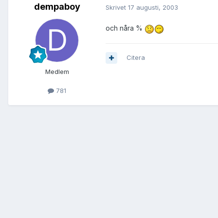
dempaboy
Skrivet
17 augusti, 2003
och nåra %
Citera
Medlem
781