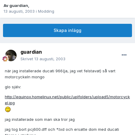
Av
guardian
,
13 augusti, 2003
i
Modding
Skapa inlägg
guardian
Skrivet
13 augusti, 2003
när jag installerade ducati 966(ja, jag vet felstavat) så vart
motorcyckeln mongo
glo själv:
http://equinox.homelinux.net/public/uplfolders/upload5/motorcyck
el.jpg
jag installerade som man ska tror jag
jag tog bort pcj600.dff och *.txd och ersatte dom med ducati