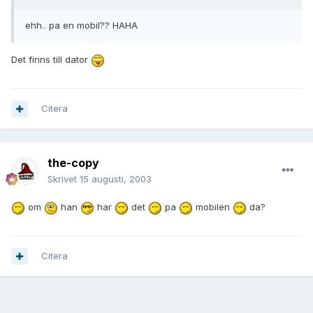
ehh.. pa en mobil?? HAHA
Det finns till dator
Citera
the-copy
Skrivet
15 augusti, 2003
om
han
har
det
pa
mobilen
da?
Citera