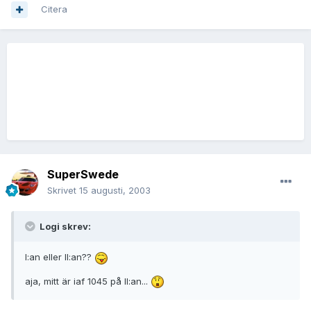
Citera
SuperSwede
Skrivet
15 augusti, 2003
Logi skrev:
I:an eller II:an??
aja, mitt är iaf 1045 på II:an...