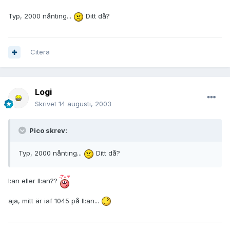
Typ, 2000 nånting...
Ditt då?
Citera
Logi
Skrivet
14 augusti, 2003
Pico skrev:
Typ, 2000 nånting...
Ditt då?
I:an eller II:an??
aja, mitt är iaf 1045 på II:an...