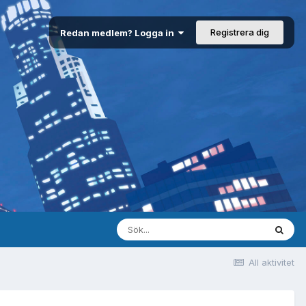
Registrera dig
Redan medlem? Logga in
All aktivitet