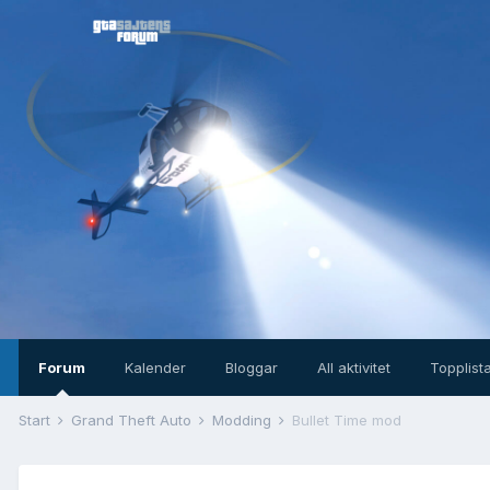
Forum
Kalender
Bloggar
All aktivitet
Topplist
Start
Grand Theft Auto
Modding
Bullet Time mod