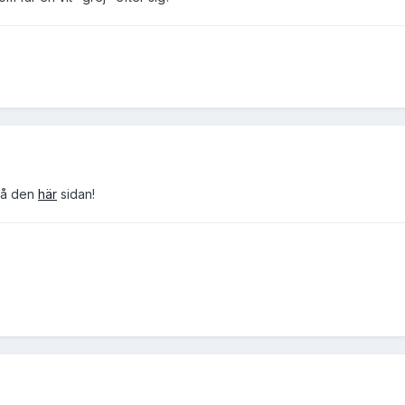
på den
här
sidan!