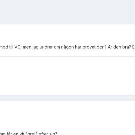
 mod till VC, men jag undrar om någon har provat den? Är den bra? Elle
m får en vit "grej" efter sig?