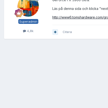
Läs på denna sida och klicka "next"
http://www6.tomshardware.com/gra
Superadmin
4,8k
Citera