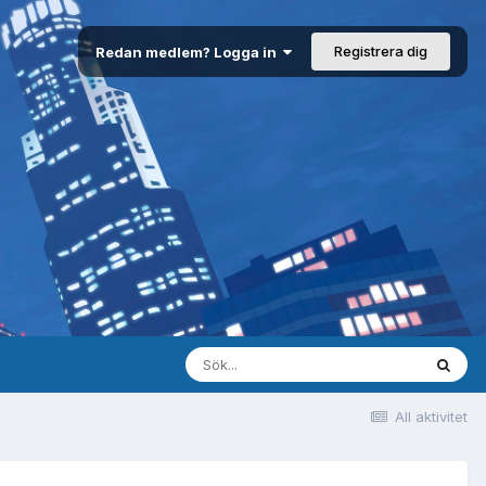
Registrera dig
Redan medlem? Logga in
All aktivitet