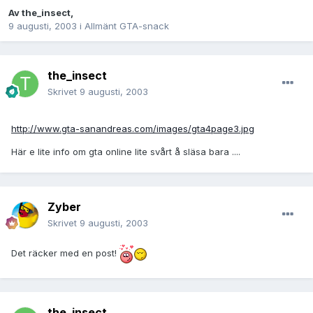
Av
the_insect
,
9 augusti, 2003
i
Allmänt GTA-snack
the_insect
Skrivet
9 augusti, 2003
http://www.gta-sanandreas.com/images/gta4page3.jpg
Här e lite info om gta online lite svårt å släsa bara ....
Zyber
Skrivet
9 augusti, 2003
Det räcker med en post!
the_insect