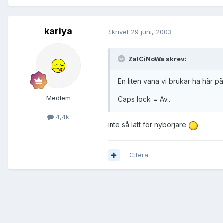
kariya
Skrivet
29 juni, 2003
ZalCiNoWa skrev:
En liten vana vi brukar ha här på 
Medlem
Caps lock = Av..
4,4k
inte så lätt för nybörjare
Citera