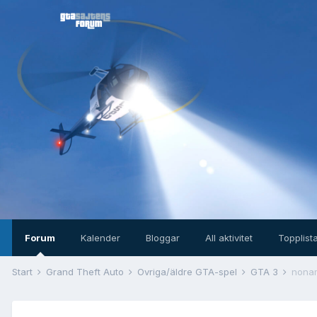
Forum
Kalender
Bloggar
All aktivitet
Topplist
Start
Grand Theft Auto
Övriga/äldre GTA-spel
GTA 3
nona