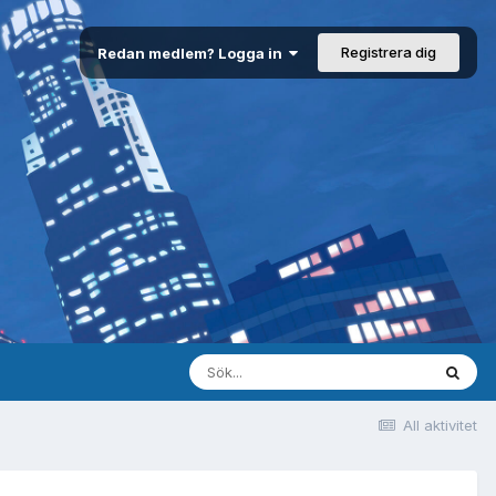
Registrera dig
Redan medlem? Logga in
All aktivitet