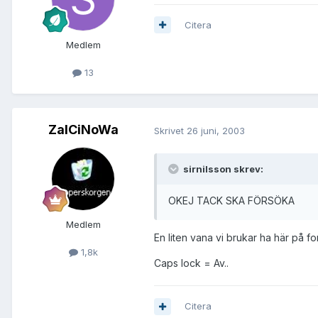
Citera
Medlem
13
ZalCiNoWa
Skrivet
26 juni, 2003
sirnilsson skrev:
OKEJ TACK SKA FÖRSÖKA
Medlem
En liten vana vi brukar ha här på for
1,8k
Caps lock = Av..
Citera