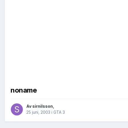
noname
Av
sirnilsson
,
25 juni, 2003
i
GTA 3