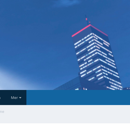
a
Mer
me