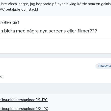
inte vänta längre, jag hoppade på cyceln. Jag körde som en galning t
 VC betalade och stack!
kvällen igår!
an bidra med några nya screens eller filmer???
Skapat 
s!
blic/uplfolders/upload0/1.JPG
blic/uplfolders/upload0/2.JPG