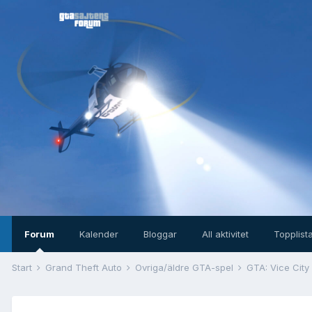
Forum
Kalender
Bloggar
All aktivitet
Topplist
Start
Grand Theft Auto
Övriga/äldre GTA-spel
GTA: Vice City