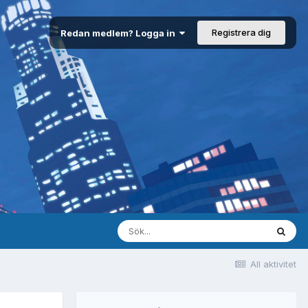
Registrera dig
Redan medlem? Logga in
All aktivitet