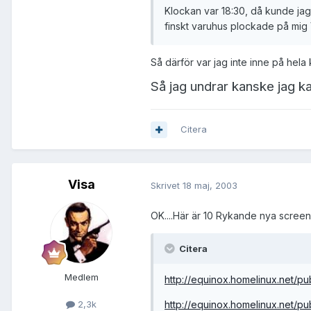
Klockan var 18:30, då kunde jag 
finskt varuhus plockade på mig
Så därför var jag inte inne på hela 
Så jag undrar kanske jag k
Citera
Visa
Skrivet
18 maj, 2003
OK....Här är 10 Rykande nya screen
Citera
Medlem
http://equinox.homelinux.net/pu
http://equinox.homelinux.net/pu
2,3k