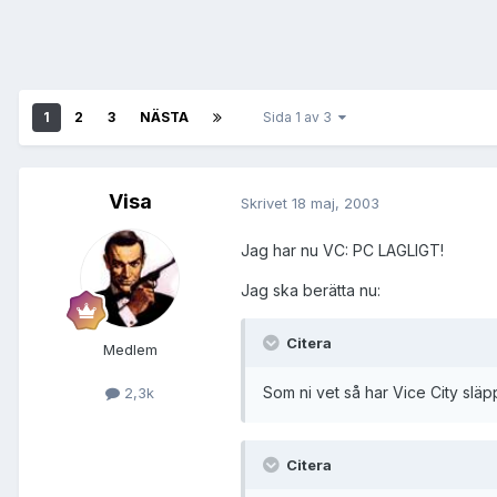
1
2
3
NÄSTA
Sida 1 av 3
Visa
Skrivet
18 maj, 2003
Jag har nu VC: PC LAGLIGT!
Jag ska berätta nu:
Citera
Medlem
Som ni vet så har Vice City släp
2,3k
Citera