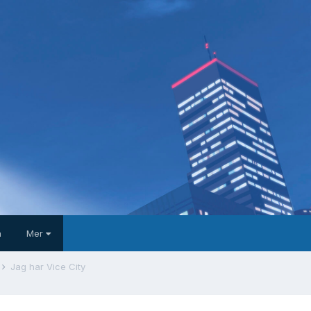
a
Mer
Jag har Vice City