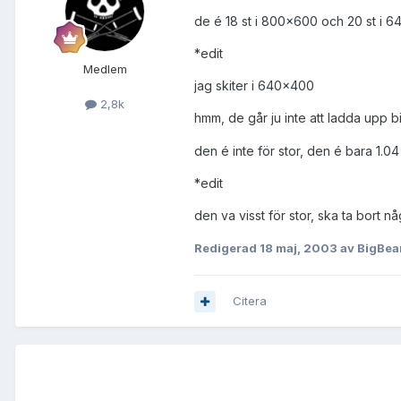
de é 18 st i 800x600 och 20 st i 
*edit
Medlem
jag skiter i 640x400
2,8k
hmm, de går ju inte att ladda upp bild
den é inte för stor, den é bara 1.04 
*edit
den va visst för stor, ska ta bort n
Redigerad
18 maj, 2003
av BigBea
Citera