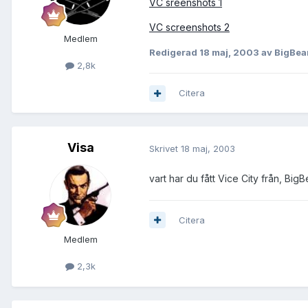
VC sreenshots 1
VC screenshots 2
Medlem
Redigerad
18 maj, 2003
av BigBea
2,8k
Citera
Visa
Skrivet
18 maj, 2003
vart har du fått Vice City från, Big
Citera
Medlem
2,3k