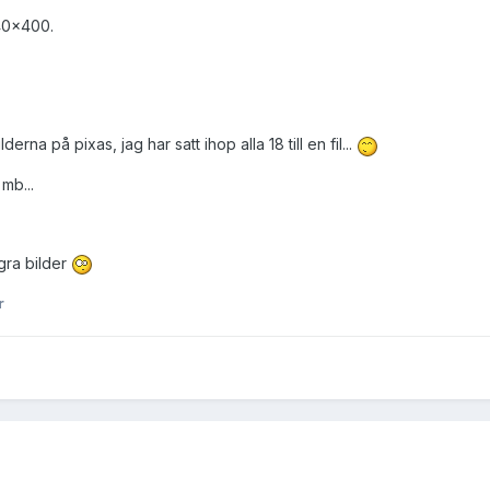
640x400.
erna på pixas, jag har satt ihop alla 18 till en fil...
mb...
ågra bilder
r