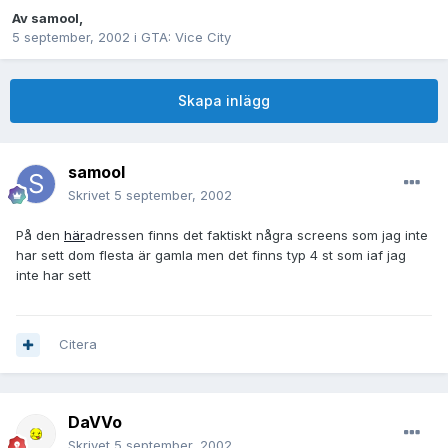
Av
samool
,
5 september, 2002
i
GTA: Vice City
Skapa inlägg
samool
Skrivet
5 september, 2002
På den
här
adressen finns det faktiskt några screens som jag inte
har sett dom flesta är gamla men det finns typ 4 st som iaf jag
inte har sett
Citera
DaVVo
Skrivet
5 september, 2002