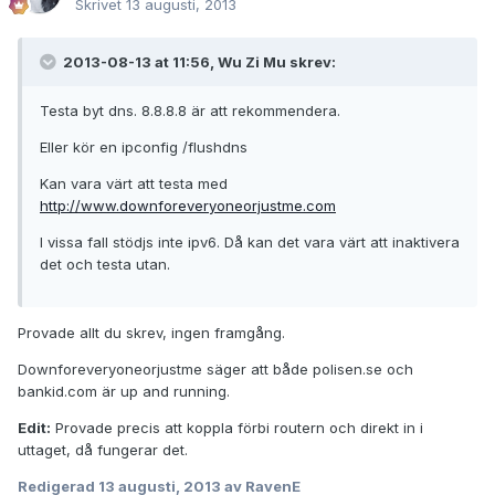
Skrivet
13 augusti, 2013
2013-08-13 at 11:56, Wu Zi Mu skrev:
Testa byt dns. 8.8.8.8 är att rekommendera.
Eller kör en ipconfig /flushdns
Kan vara värt att testa med
http://www.downforeveryoneorjustme.com
I vissa fall stödjs inte ipv6. Då kan det vara värt att inaktivera
det och testa utan.
Provade allt du skrev, ingen framgång.
Downforeveryoneorjustme säger att både polisen.se och
bankid.com är up and running.
Edit:
Provade precis att koppla förbi routern och direkt in i
uttaget, då fungerar det.
Redigerad
13 augusti, 2013
av RavenE