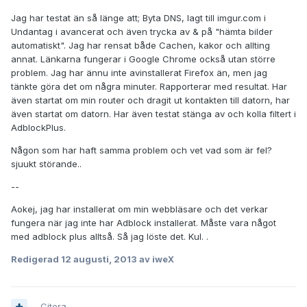
Jag har testat än så länge att; Byta DNS, lagt till imgur.com i
Undantag i avancerat och även trycka av & på "hämta bilder
automatiskt". Jag har rensat både Cachen, kakor och allting
annat. Länkarna fungerar i Google Chrome också utan större
problem. Jag har ännu inte avinstallerat Firefox än, men jag
tänkte göra det om några minuter. Rapporterar med resultat. Har
även startat om min router och dragit ut kontakten till datorn, har
även startat om datorn. Har även testat stänga av och kolla filtert i
AdblockPlus.
Någon som har haft samma problem och vet vad som är fel?
sjuukt störande..
--
Aokej, jag har installerat om min webbläsare och det verkar
fungera när jag inte har Adblock installerat. Måste vara något
med adblock plus alltså. Så jag löste det. Kul. .
Redigerad
12 augusti, 2013
av iweX
Citera