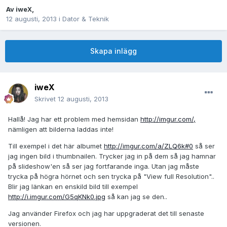
Av
iweX
,
12 augusti, 2013
i
Dator & Teknik
Skapa inlägg
iweX
Skrivet
12 augusti, 2013
Hallå! Jag har ett problem med hemsidan
http://imgur.com/,
nämligen att bilderna laddas inte!
Till exempel i det här albumet
http://imgur.com/a/ZLQ6k#0
så ser
jag ingen bild i thumbnailen. Trycker jag in på dem så jag hamnar
på slideshow'en så ser jag fortfarande inga. Utan jag måste
trycka på högra hörnet och sen trycka på "View full Resolution"..
Blir jag länkan en enskild bild till exempel
http://i.imgur.com/G5qKNk0.jpg
så kan jag se den..
Jag använder Firefox och jag har uppgraderat det till senaste
versionen.