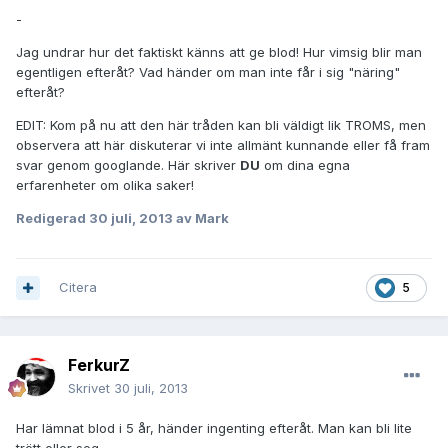
-
Jag undrar hur det faktiskt känns att ge blod! Hur vimsig blir man
egentligen efteråt? Vad händer om man inte får i sig "näring"
efteråt?
EDIT: Kom på nu att den här tråden kan bli väldigt lik TROMS, men
observera att här diskuterar vi inte allmänt kunnande eller få fram
svar genom googlande. Här skriver
DU
om dina egna
erfarenheter om olika saker!
Redigerad
30 juli, 2013
av Mark
Citera
5
FerkurZ
Skrivet
30 juli, 2013
Har lämnat blod i 5 år, händer ingenting efteråt. Man kan bli lite