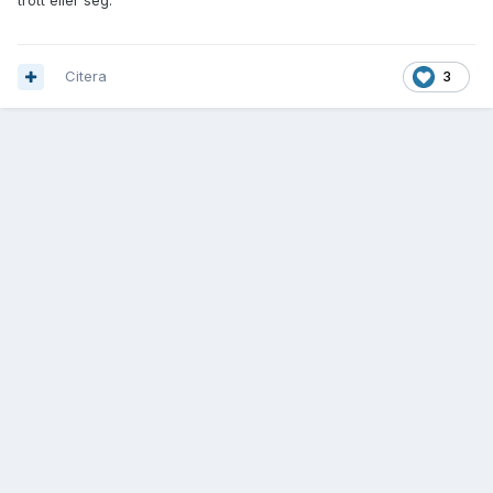
trött eller seg.
Citera
3