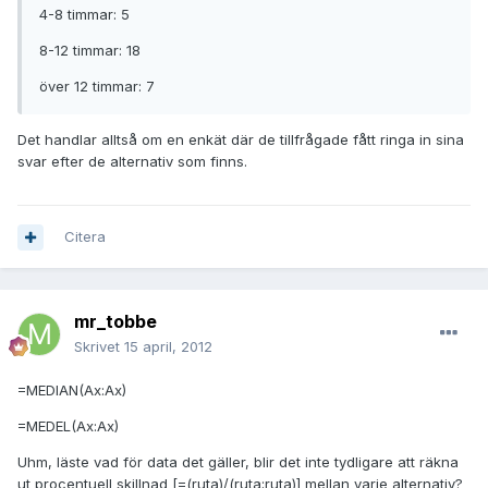
4-8 timmar: 5
8-12 timmar: 18
över 12 timmar: 7
Det handlar alltså om en enkät där de tillfrågade fått ringa in sina
svar efter de alternativ som finns.
Citera
mr_tobbe
Skrivet
15 april, 2012
=MEDIAN(Ax:Ax)
=MEDEL(Ax:Ax)
Uhm, läste vad för data det gäller, blir det inte tydligare att räkna
ut procentuell skillnad [=(ruta)/(ruta;ruta)] mellan varje alternativ?