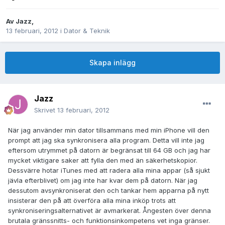
Av
Jazz
,
13 februari, 2012
i
Dator & Teknik
Skapa inlägg
Jazz
Skrivet
13 februari, 2012
När jag använder min dator tillsammans med min iPhone vill den
prompt att jag ska synkronisera alla program. Detta vill inte jag
eftersom utrymmet på datorn är begränsat till 64 GB och jag har
mycket viktigare saker att fylla den med än säkerhetskopior.
Dessvärre hotar iTunes med att radera alla mina appar (så sjukt
jävla efterblivet) om jag inte har kvar dem på datorn. När jag
dessutom avsynkroniserat den och tankar hem apparna på nytt
insisterar den på att överföra alla mina inköp trots att
synkroniseringsalternativet är avmarkerat. Ångesten över denna
brutala gränssnitts- och funktionsinkompetens vet inga gränser.