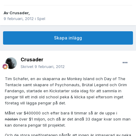
Av
Crusader
,
9 februari, 2012
i
Spel
Skapa inlägg
Crusader
Skrivet
9 februari, 2012
Tim Schafer, en av skaparna av Monkey Island och Day of The
Tentacle samt skapare of Psychonauts, Brütal Legend och Grim
Fandango, startade en Kickstarter sida idag för att sammla in
pengar till ett indi old school peka & klicka spel eftersom inget
företag vill lägga pengar på det.
Målet var $400000 och efter bara 8 timmar så är de uppe i
nästan
över $1 miljon, och då är det ändå 33 dagar kvar som man
kan donera pengar till projektet.
Och de stora spelföretagen påstår att ingen är intreserad av peka