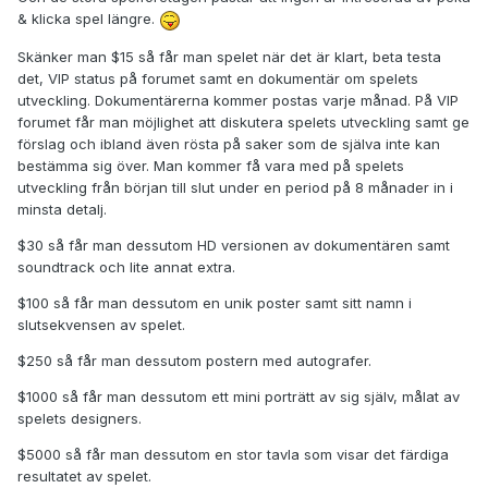
& klicka spel längre.
Skänker man $15 så får man spelet när det är klart, beta testa
det, VIP status på forumet samt en dokumentär om spelets
utveckling. Dokumentärerna kommer postas varje månad. På VIP
forumet får man möjlighet att diskutera spelets utveckling samt ge
förslag och ibland även rösta på saker som de själva inte kan
bestämma sig över. Man kommer få vara med på spelets
utveckling från början till slut under en period på 8 månader in i
minsta detalj.
$30 så får man dessutom HD versionen av dokumentären samt
soundtrack och lite annat extra.
$100 så får man dessutom en unik poster samt sitt namn i
slutsekvensen av spelet.
$250 så får man dessutom postern med autografer.
$1000 så får man dessutom ett mini porträtt av sig själv, målat av
spelets designers.
$5000 så får man dessutom en stor tavla som visar det färdiga
resultatet av spelet.