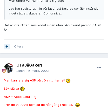
Men undra var han har lärts sig asp?
Jag har registerat mig på 1asphost fast jag ser åtminstånde
inget sätt att skapa en Comunnicy....
Det är inte råttan som kodat sidan utan nån okänd person på 26
år.
Citera
GTaJäGaReN
Skrivet
15 mars, 2003
Men kan lära sig ASP på... öhh ...Internet!
Sök själva
ASP = Äppel Smul Paj
Tror de va Arvid som sa de nångång i höstas...