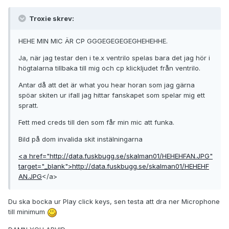
Troxie skrev:
HEHE MIN MIC ÄR CP GGGEGEGEGEGHEHEHHE.
Ja, när jag testar den i te.x ventrilo spelas bara det jag hör i
högtalarna tillbaka till mig och cp klickljudet från ventrilo.
Antar då att det är what you hear horan som jag gärna
spöar skiten ur ifall jag hittar fanskapet som spelar mig ett
spratt.
Fett med creds till den som får min mic att funka.
Bild på dom invalida skit instälningarna
<a href="http://data.fuskbugg.se/skalman01/HEHEHFAN.JPG"
target="_blank">http://data.fuskbugg.se/skalman01/HEHEHF
AN.JPG
</a>
Du ska bocka ur Play click keys, sen testa att dra ner Microphone
till minimum