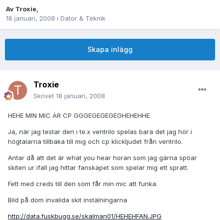
Av
Troxie
,
18 januari, 2008
i
Dator & Teknik
Skapa inlägg
Troxie
Skrivet
18 januari, 2008
HEHE MIN MIC ÄR CP GGGEGEGEGEGHEHEHHE.
Ja, när jag testar den i te.x ventrilo spelas bara det jag hör i
högtalarna tillbaka till mig och cp klickljudet från ventrilo.
Antar då att det är what you hear horan som jag gärna spöar
skiten ur ifall jag hittar fanskapet som spelar mig ett spratt.
Fett med creds till den som får min mic att funka.
Bild på dom invalida skit instälningarna
http://data.fuskbugg.se/skalman01/HEHEHFAN.JPG