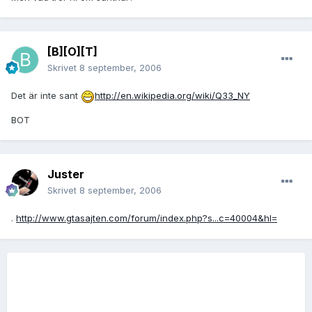
[B][O][T]
Skrivet
8 september, 2006
Det är inte sant
http://en.wikipedia.org/wiki/Q33_NY
BOT
Juster
Skrivet
8 september, 2006
.
http://www.gtasajten.com/forum/index.php?s...c=40004&hl=