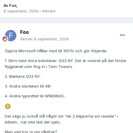
Av
Foo
,
8 september, 2006
i
Allmänt
Foo
Skrivet
8 september, 2006
Öppna Microsoft Håller med till 100%! och gör följande:
1. Skriv med stora bokstäver: Q33 NY. Det är numret på det första
flygplanet som flög in i Twin Towers.
2. Markera Q33 NY.
3. Ändra storleken till 48!
4. Ändra typsnittet till WINDINGS...
Det sägs ju också stå något om "de 2 klipporna sm rasade" i
bilbeln... har inte läst det själv...
Men vad tror ni om sånthär?