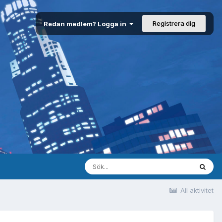
Registrera dig
Redan medlem? Logga in
All aktivitet