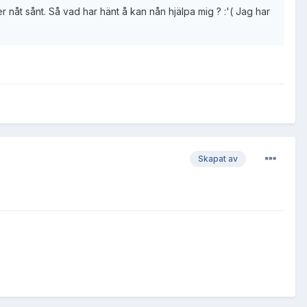
er nåt sånt. Så vad har hänt å kan nån hjälpa mig ? :'( Jag har
Skapat av