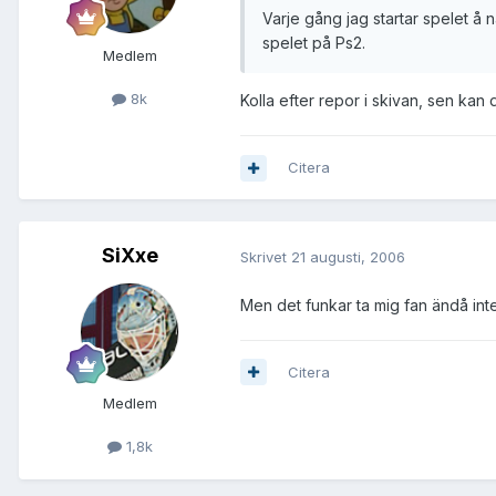
Varje gång jag startar spelet å n
spelet på Ps2.
Medlem
8k
Kolla efter repor i skivan, sen kan 
Citera
SiXxe
Skrivet
21 augusti, 2006
Men det funkar ta mig fan ändå in
Citera
Medlem
1,8k