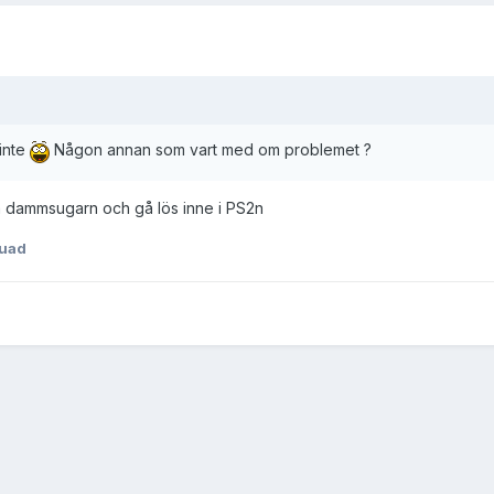
inte
Någon annan som vart med om problemet ?
am dammsugarn och gå lös inne i PS2n
uad