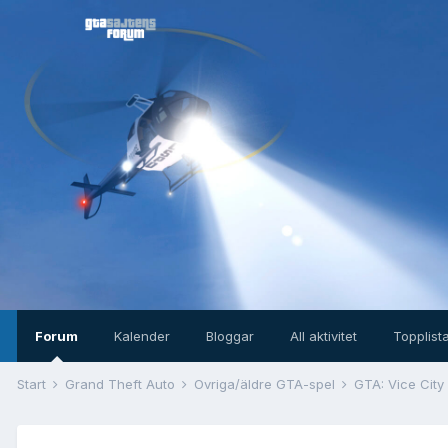
Forum
Kalender
Bloggar
All aktivitet
Topplist
Start
Grand Theft Auto
Övriga/äldre GTA-spel
GTA: Vice City