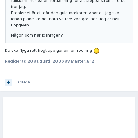
fallskärm ner på en fördämning för att stoppa strömtillförsel
tror jag.
Problemet är att där den gula markören visar att jag ska
landa planet är det bara vatten! Vad gör jag? Jag är helt
uppgiven...
Någon som har lösningen?
Du ska flyga rätt högt upp genom en röd ring
Redigerad
20 augusti, 2006
av Master_812
Citera