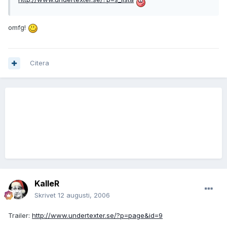
omfg!
Citera
KalleR
Skrivet
12 augusti, 2006
Trailer:
http://www.undertexter.se/?p=page&id=9