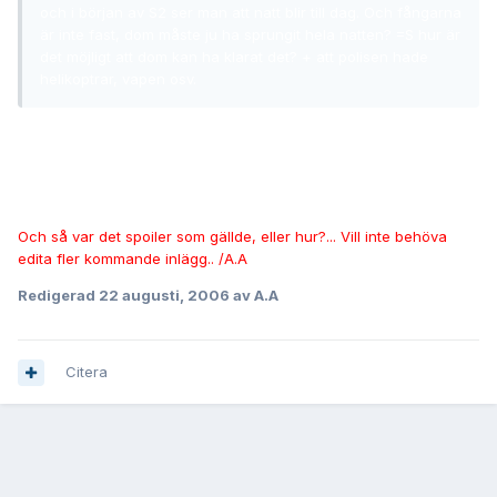
och i början av S2 ser man att natt blir till dag. Och fångarna
är inte fast, dom måste ju ha sprungit hela natten? =S hur är
det möjligt att dom kan ha klarat det? + att polisen hade
helikoptrar, vapen osv.
Tänkte också på det. När S1 var slut så var poliserna 20-30 meter
från fångarna, och precis som du sa så hade dom hundar, bilar,
helikoptrar och annat. Visserligen är det Hollywood i ett nötskal,
men dom borde ändå gjort det lite bättre.
Och så var det spoiler som gällde, eller hur?... Vill inte behöva
edita fler kommande inlägg.. /A.A
Redigerad
22 augusti, 2006
av A.A
Citera