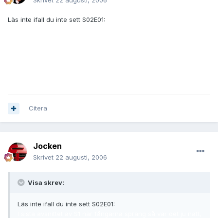
Skrivet
22 augusti, 2006
Läs inte ifall du inte sett S02E01:
I sista avsnittet av S1 när fångarna sprang så var det ju natt, och i
början av S2 ser man att natt blir till dag. Och fångarna är inte
fast, dom måste ju ha sprungit hela natten? =S hur är det möjligt
att dom kan ha klarat det? + att polisen hade helikoptrar, vapen
osv.
Citera
Jocken
Skrivet
22 augusti, 2006
Visa skrev:
Läs inte ifall du inte sett S02E01:
I sista avsnittet av S1 när fångarna sprang så var det ju natt,