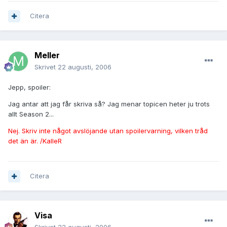
Citera
Meller
Skrivet
22 augusti, 2006
Jepp, spoiler:
lite oväntat att hon skulle dö dock..
Jag antar att jag får skriva så? Jag menar topicen heter ju trots
allt Season 2...
Nej. Skriv inte något avslöjande utan spoilervarning, vilken tråd
det än är. /KalleR
Citera
Visa