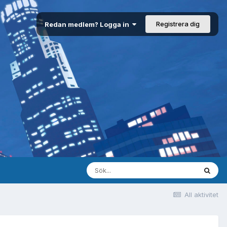
Registrera dig
Redan medlem? Logga in
All aktivitet