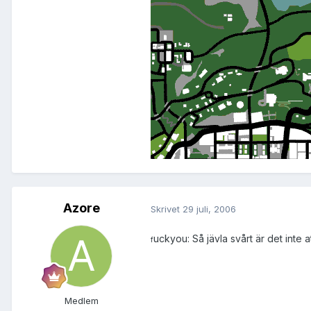
Azore
Skrivet
29 juli, 2006
uckyou: Så jävla svårt är det inte at
f
Medlem