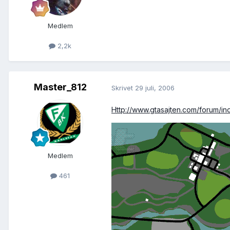
Medlem
2,2k
Master_812
Skrivet
29 juli, 2006
Http://www.gtasajten.com/forum/ind
Medlem
461