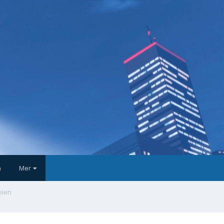
a
Mer
olen