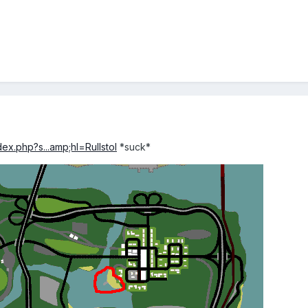
ex.php?s...amp;hl=Rullstol
*suck*